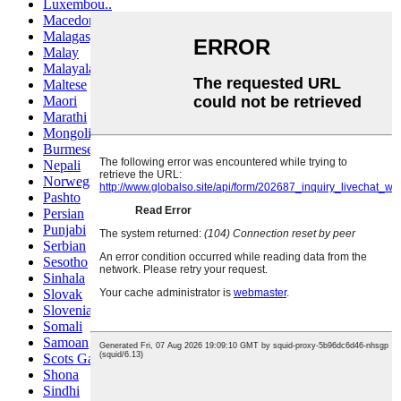
Luxembou..
Macedonian
Malagasy
Malay
Malayalam
Maltese
Maori
Marathi
Mongolian
Burmese
Nepali
Norwegian
Pashto
Persian
Punjabi
Serbian
Sesotho
Sinhala
Slovak
Slovenian
Somali
Samoan
Scots Gaelic
Shona
Sindhi