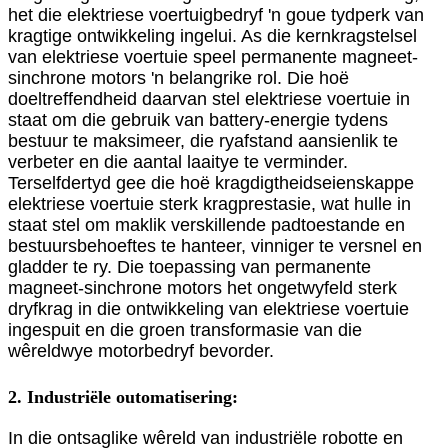
het die elektriese voertuigbedryf 'n goue tydperk van
kragtige ontwikkeling ingelui. As die kernkragstelsel
van elektriese voertuie speel permanente magneet-
sinchrone motors 'n belangrike rol. Die hoë
doeltreffendheid daarvan stel elektriese voertuie in
staat om die gebruik van battery-energie tydens
bestuur te maksimeer, die ryafstand aansienlik te
verbeter en die aantal laaitye te verminder.
Terselfdertyd gee die hoë kragdigtheidseienskappe
elektriese voertuie sterk kragprestasie, wat hulle in
staat stel om maklik verskillende padtoestande en
bestuursbehoeftes te hanteer, vinniger te versnel en
gladder te ry. Die toepassing van permanente
magneet-sinchrone motors het ongetwyfeld sterk
dryfkrag in die ontwikkeling van elektriese voertuie
ingespuit en die groen transformasie van die
wêreldwye motorbedryf bevorder.
2. Industriële outomatisering:
In die ontsaglike wêreld van industriële robotte en