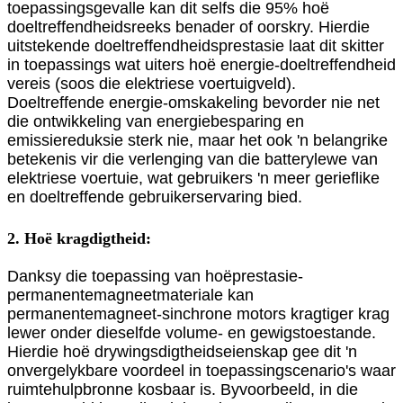
toepassingsgevalle kan dit selfs die 95% hoë
doeltreffendheidsreeks benader of oorskry. Hierdie
uitstekende doeltreffendheidsprestasie laat dit skitter
in toepassings wat uiters hoë energie-doeltreffendheid
vereis (soos die elektriese voertuigveld).
Doeltreffende energie-omskakeling bevorder nie net
die ontwikkeling van energiebesparing en
emissiereduksie sterk nie, maar het ook 'n belangrike
betekenis vir die verlenging van die batterylewe van
elektriese voertuie, wat gebruikers 'n meer gerieflike
en doeltreffende gebruikerservaring bied.
2. Hoë kragdigtheid:
Danksy die toepassing van hoëprestasie-
permanentemagneetmateriale kan
permanentemagneet-sinchrone motors kragtiger krag
lewer onder dieselfde volume- en gewigstoestande.
Hierdie hoë drywingsdigtheidseienskap gee dit 'n
onvergelykbare voordeel in toepassingscenario's waar
ruimtehulpbronne kosbaar is. Byvoorbeeld, in die