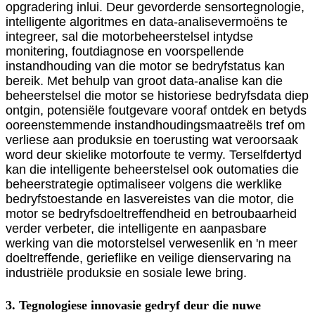
opgradering inlui. Deur gevorderde sensortegnologie,
intelligente algoritmes en data-analisevermoëns te
integreer, sal die motorbeheerstelsel intydse
monitering, foutdiagnose en voorspellende
instandhouding van die motor se bedryfstatus kan
bereik. Met behulp van groot data-analise kan die
beheerstelsel die motor se historiese bedryfsdata diep
ontgin, potensiële foutgevare vooraf ontdek en betyds
ooreenstemmende instandhoudingsmaatreëls tref om
verliese aan produksie en toerusting wat veroorsaak
word deur skielike motorfoute te vermy. Terselfdertyd
kan die intelligente beheerstelsel ook outomaties die
beheerstrategie optimaliseer volgens die werklike
bedryfstoestande en lasvereistes van die motor, die
motor se bedryfsdoeltreffendheid en betroubaarheid
verder verbeter, die intelligente en aanpasbare
werking van die motorstelsel verwesenlik en 'n meer
doeltreffende, gerieflike en veilige dienservaring na
industriële produksie en sosiale lewe bring.
3. Tegnologiese innovasie gedryf deur die nuwe