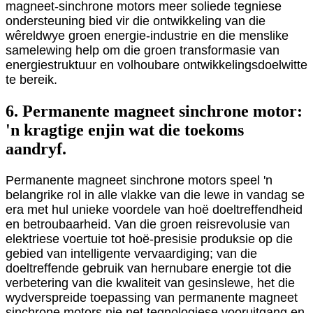
magneet-sinchrone motors meer soliede tegniese
ondersteuning bied vir die ontwikkeling van die
wêreldwye groen energie-industrie en die menslike
samelewing help om die groen transformasie van
energiestruktuur en volhoubare ontwikkelingsdoelwitte
te bereik.
6. Permanente magneet sinchrone motor:
'n kragtige enjin wat die toekoms
aandryf.
Permanente magneet sinchrone motors speel 'n
belangrike rol in alle vlakke van die lewe in vandag se
era met hul unieke voordele van hoë doeltreffendheid
en betroubaarheid. Van die groen reisrevolusie van
elektriese voertuie tot hoë-presisie produksie op die
gebied van intelligente vervaardiging; van die
doeltreffende gebruik van hernubare energie tot die
verbetering van die kwaliteit van gesinslewe, het die
wydverspreide toepassing van permanente magneet
sinchrone motors nie net tegnologiese vooruitgang en