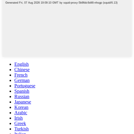
English
Chinese
French
German
Portuguese
Spanish
Russian
Japanese
Korean
Arabic
Irish
Greek
Turkish