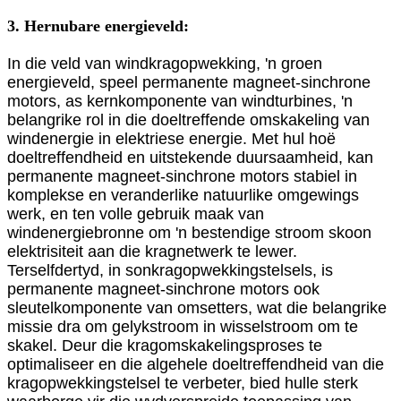
3. Hernubare energieveld:
In die veld van windkragopwekking, 'n groen
energieveld, speel permanente magneet-sinchrone
motors, as kernkomponente van windturbines, 'n
belangrike rol in die doeltreffende omskakeling van
windenergie in elektriese energie. Met hul hoë
doeltreffendheid en uitstekende duursaamheid, kan
permanente magneet-sinchrone motors stabiel in
komplekse en veranderlike natuurlike omgewings
werk, en ten volle gebruik maak van
windenergiebronne om 'n bestendige stroom skoon
elektrisiteit aan die kragnetwerk te lewer.
Terselfdertyd, in sonkragopwekkingstelsels, is
permanente magneet-sinchrone motors ook
sleutelkomponente van omsetters, wat die belangrike
missie dra om gelykstroom in wisselstroom om te
skakel. Deur die kragomskakelingsproses te
optimaliseer en die algehele doeltreffendheid van die
kragopwekkingstelsel te verbeter, bied hulle sterk