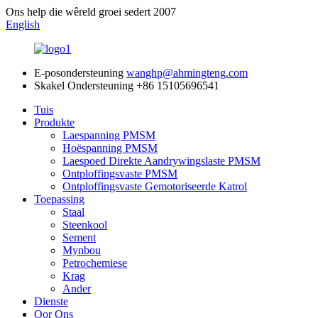
Ons help die wêreld groei sedert 2007
English
E-posondersteuning
wanghp@ahmingteng.com
Skakel Ondersteuning
+86 15105696541
Tuis
Produkte
Laespanning PMSM
Hoëspanning PMSM
Laespoed Direkte Aandrywingslaste PMSM
Ontploffingsvaste PMSM
Ontploffingsvaste Gemotoriseerde Katrol
Toepassing
Staal
Steenkool
Sement
Mynbou
Petrochemiese
Krag
Ander
Dienste
Oor Ons