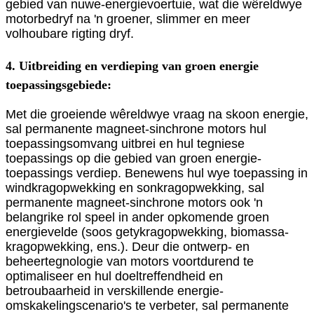
gebied van nuwe-energievoertuie, wat die wêreldwye
motorbedryf na 'n groener, slimmer en meer
volhoubare rigting dryf.
4. Uitbreiding en verdieping van groen energie
toepassingsgebiede:
Met die groeiende wêreldwye vraag na skoon energie,
sal permanente magneet-sinchrone motors hul
toepassingsomvang uitbrei en hul tegniese
toepassings op die gebied van groen energie-
toepassings verdiep. Benewens hul wye toepassing in
windkragopwekking en sonkragopwekking, sal
permanente magneet-sinchrone motors ook 'n
belangrike rol speel in ander opkomende groen
energievelde (soos getykragopwekking, biomassa-
kragopwekking, ens.). Deur die ontwerp- en
beheertegnologie van motors voortdurend te
optimaliseer en hul doeltreffendheid en
betroubaarheid in verskillende energie-
omskakelingscenario's te verbeter, sal permanente