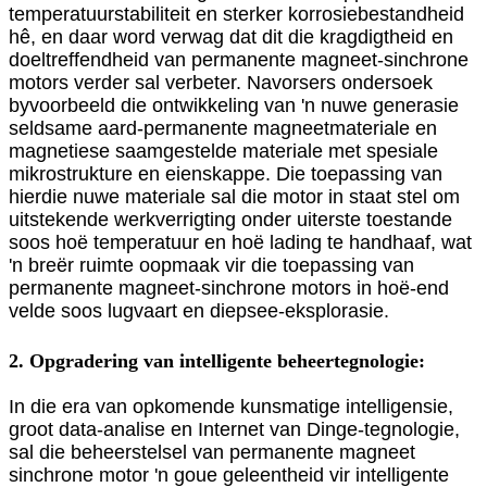
temperatuurstabiliteit en sterker korrosiebestandheid
hê, en daar word verwag dat dit die kragdigtheid en
doeltreffendheid van permanente magneet-sinchrone
motors verder sal verbeter. Navorsers ondersoek
byvoorbeeld die ontwikkeling van 'n nuwe generasie
seldsame aard-permanente magneetmateriale en
magnetiese saamgestelde materiale met spesiale
mikrostrukture en eienskappe. Die toepassing van
hierdie nuwe materiale sal die motor in staat stel om
uitstekende werkverrigting onder uiterste toestande
soos hoë temperatuur en hoë lading te handhaaf, wat
'n breër ruimte oopmaak vir die toepassing van
permanente magneet-sinchrone motors in hoë-end
velde soos lugvaart en diepsee-eksplorasie.
2. Opgradering van intelligente beheertegnologie:
In die era van opkomende kunsmatige intelligensie,
groot data-analise en Internet van Dinge-tegnologie,
sal die beheerstelsel van permanente magneet
sinchrone motor 'n goue geleentheid vir intelligente