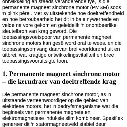
ontwikkeling en steeds veranderende tye, is die
permanente magneet sinchrone motor (PMSM) soos
'n blink pêrel. Met sy uitstekende hoë doeltreffendheid
en hoë betroubaarheid het dit in baie nywerhede en
velde na vore gekom en geleidelik 'n onontbeerlike
sleutelbron van krag geword. Die
toepassingsvoetspoor van permanente magneet
sinchrone motors kan gesê word oral te wees, en die
toepassingsomvang daarvan brei voortdurend uit en
uitbrei, wat kragtige ontwikkelingsvitaliteit en breë
toepassingsvooruitsigte toon.
1. Permanente magneet sinchrone motor
– die kerndraer van doeltreffende krag
Die permanente magneet-sinchrone motor, as 'n
uitstaande verteenwoordiger op die gebied van
elektriese motors, het 'n bedryfsmeganisme wat die
beginsels van permanente magnete en
elektromagnetiese induksie slim kombineer. Spesifiek
genereer dit 'n statormagneetveld stabiel deur