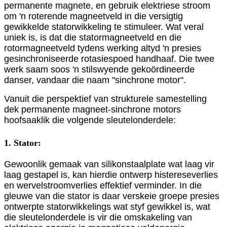
permanente magnete, en gebruik elektriese stroom
om 'n roterende magneetveld in die versigtig
gewikkelde statorwikkeling te stimuleer. Wat veral
uniek is, is dat die statormagneetveld en die
rotormagneetveld tydens werking altyd 'n presies
gesinchroniseerde rotasiespoed handhaaf. Die twee
werk saam soos 'n stilswyende gekoördineerde
danser, vandaar die naam "sinchrone motor".
Vanuit die perspektief van strukturele samestelling
dek permanente magneet-sinchrone motors
hoofsaaklik die volgende sleutelonderdele:
1. Stator:
Gewoonlik gemaak van silikonstaalplate wat laag vir
laag gestapel is, kan hierdie ontwerp histereseverlies
en wervelstroomverlies effektief verminder. In die
gleuwe van die stator is daar verskeie groepe presies
ontwerpte statorwikkelings wat styf gewikkel is, wat
die sleutelonderdele is vir die omskakeling van