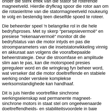
onder die sterk effek van die stator se roterende
magneetveld. Hierdie dryfkrag spoor die rotor aan om
die rotasieritme van die statormagneetveld noukeurig
te volg en bestendig teen dieselfde spoed te roteer.
Die beheerder speel 'n belangrike rol in die hele
bedryfsproses. Met sy skerp "persepsievermoë" en
presiese "rekenaarvermoë" monitor dit die
bedryfstatus van die motor intyds en pas die
stroomparameters van die insetstatorwikkeling vinnig
en akkuraat aan volgens die voorafbepaalde
beheerstrategie. Deur die stroomfase en amplitude
slim aan te pas, kan die motorspoed presies
gereguleer word en die wringkrag fyn beheer word,
wat verseker dat die motor doeltreffende en stabiele
werking onder verskeie komplekse
werksomstandighede kan handhaaf.
Dit is juis hierdie voortreflike sinchrone
werkingseienskap wat permanente magneet-
sinchrone motors in staat stel om ongeëwenaarde
doeltreffendheids- en stabiliteitsvoordele in baie