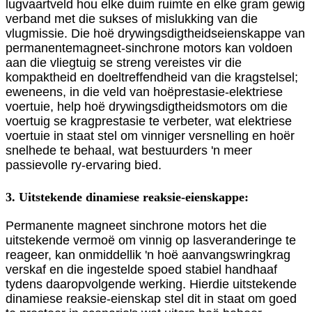
lugvaartveld hou elke duim ruimte en elke gram gewig
verband met die sukses of mislukking van die
vlugmissie. Die hoë drywingsdigtheidseienskappe van
permanentemagneet-sinchrone motors kan voldoen
aan die vliegtuig se streng vereistes vir die
kompaktheid en doeltreffendheid van die kragstelsel;
eweneens, in die veld van hoëprestasie-elektriese
voertuie, help hoë drywingsdigtheidsmotors om die
voertuig se kragprestasie te verbeter, wat elektriese
voertuie in staat stel om vinniger versnelling en hoër
snelhede te behaal, wat bestuurders 'n meer
passievolle ry-ervaring bied.
3. Uitstekende dinamiese reaksie-eienskappe:
Permanente magneet sinchrone motors het die
uitstekende vermoë om vinnig op lasveranderinge te
reageer, kan onmiddellik 'n hoë aanvangswringkrag
verskaf en die ingestelde spoed stabiel handhaaf
tydens daaropvolgende werking. Hierdie uitstekende
dinamiese reaksie-eienskap stel dit in staat om goed