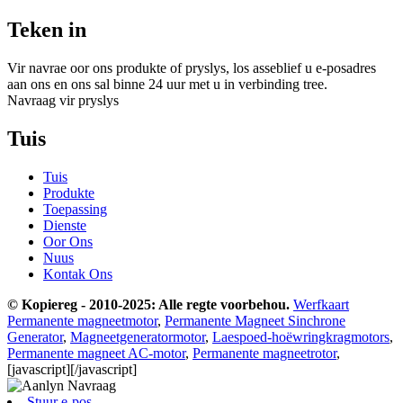
Teken in
Vir navrae oor ons produkte of pryslys, los asseblief u e-posadres
aan ons en ons sal binne 24 uur met u in verbinding tree.
Navraag vir pryslys
Tuis
Tuis
Produkte
Toepassing
Dienste
Oor Ons
Nuus
Kontak Ons
© Kopiereg - 2010-2025: Alle regte voorbehou.
Werfkaart
Permanente magneetmotor
,
Permanente Magneet Sinchrone
Generator
,
Magneetgeneratormotor
,
Laespoed-hoëwringkragmotors
,
Permanente magneet AC-motor
,
Permanente magneetrotor
,
[javascript]
[/javascript]
Stuur e-pos