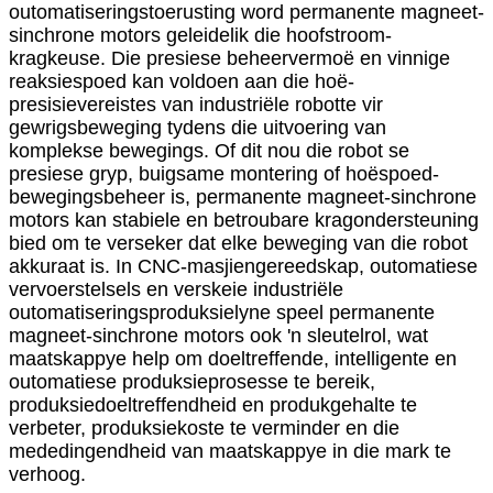
outomatiseringstoerusting word permanente magneet-
sinchrone motors geleidelik die hoofstroom-
kragkeuse. Die presiese beheervermoë en vinnige
reaksiespoed kan voldoen aan die hoë-
presisievereistes van industriële robotte vir
gewrigsbeweging tydens die uitvoering van
komplekse bewegings. Of dit nou die robot se
presiese gryp, buigsame montering of hoëspoed-
bewegingsbeheer is, permanente magneet-sinchrone
motors kan stabiele en betroubare kragondersteuning
bied om te verseker dat elke beweging van die robot
akkuraat is. In CNC-masjiengereedskap, outomatiese
vervoerstelsels en verskeie industriële
outomatiseringsproduksielyne speel permanente
magneet-sinchrone motors ook 'n sleutelrol, wat
maatskappye help om doeltreffende, intelligente en
outomatiese produksieprosesse te bereik,
produksiedoeltreffendheid en produkgehalte te
verbeter, produksiekoste te verminder en die
mededingendheid van maatskappye in die mark te
verhoog.