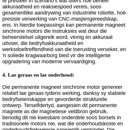
te presteer in scenario's wat uiters hoë beheer
akkuraatheid en reaksiespoed vereis, soos
gesamentlike aandrywing van industriële robotte, hoë-
presisie verwerking van CNC-masjiengereedskap,
ens. In hierdie toepassings kan permanente magneet
sinchrone motors die instruksies wat deur die
beheerstelsel uitgereik word, vinnig en akkuraat
uitvoer, die bedryfsakkuraatheid en
werksdoeltreffendheid van die toerusting verseker, en
'n soliede kragwaarborg bied vir die intelligente
opgradering van moderne vervaardiging.
4. Lae geraas en lae onderhoud:
Die permanente magneet sinchrone motor genereer
relatief lae geraas tydens werking, danksy sy stabiele
bedryfseienskappe en gevorderde strukturele
ontwerp. Terselfdertyd, aangesien dit permanente
magnete as die magnetiese veldbron gebruik,
benodig dit nie kwesbare onderdele soos borsels in
tradisionele motors nie, wat die onderhoudskoste en
onderhoudsfrekwensie aansienlik verminder. Die