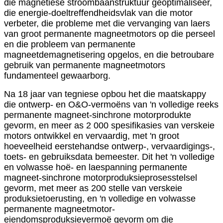
die magnetiese stroombaanstruktuur geoptimaliseer,
die energie-doeltreffendheidsvlak van die motor
verbeter, die probleme met die vervanging van laers
van groot permanente magneetmotors op die perseel
en die probleem van permanente
magneetdemagnetisering opgelos, en die betroubare
gebruik van permanente magneetmotors
fundamenteel gewaarborg.
Na 18 jaar van tegniese opbou het die maatskappy
die ontwerp- en O&O-vermoëns van 'n volledige reeks
permanente magneet-sinchrone motorprodukte
gevorm, en meer as 2 000 spesifikasies van verskeie
motors ontwikkel en vervaardig, met 'n groot
hoeveelheid eerstehandse ontwerp-, vervaardigings-,
toets- en gebruiksdata bemeester. Dit het 'n volledige
en volwasse hoë- en laespanning permanente
magneet-sinchrone motorproduksieprosesstelsel
gevorm, met meer as 200 stelle van verskeie
produksietoerusting, en 'n volledige en volwasse
permanente magneetmotor-
eiendomsproduksievermoë gevorm om die