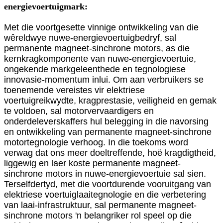
energievoertuigmark:
Met die voortgesette vinnige ontwikkeling van die
wêreldwye nuwe-energievoertuigbedryf, sal
permanente magneet-sinchrone motors, as die
kernkragkomponente van nuwe-energievoertuie,
ongekende markgeleenthede en tegnologiese
innovasie-momentum inlui. Om aan verbruikers se
toenemende vereistes vir elektriese
voertuigreikwydte, kragprestasie, veiligheid en gemak
te voldoen, sal motorvervaardigers en
onderdeleverskaffers hul belegging in die navorsing
en ontwikkeling van permanente magneet-sinchrone
motortegnologie verhoog. In die toekoms word
verwag dat ons meer doeltreffende, hoë kragdigtheid,
liggewig en laer koste permanente magneet-
sinchrone motors in nuwe-energievoertuie sal sien.
Terselfdertyd, met die voortdurende vooruitgang van
elektriese voertuiglaaitegnologie en die verbetering
van laai-infrastruktuur, sal permanente magneet-
sinchrone motors 'n belangriker rol speel op die