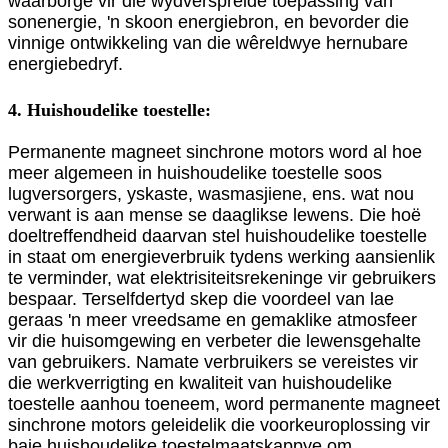
waarborge vir die wydverspreide toepassing van
sonenergie, 'n skoon energiebron, en bevorder die
vinnige ontwikkeling van die wêreldwye hernubare
energiebedryf.
4. Huishoudelike toestelle:
Permanente magneet sinchrone motors word al hoe
meer algemeen in huishoudelike toestelle soos
lugversorgers, yskaste, wasmasjiene, ens. wat nou
verwant is aan mense se daaglikse lewens. Die hoë
doeltreffendheid daarvan stel huishoudelike toestelle
in staat om energieverbruik tydens werking aansienlik
te verminder, wat elektrisiteitsrekeninge vir gebruikers
bespaar. Terselfdertyd skep die voordeel van lae
geraas 'n meer vreedsame en gemaklike atmosfeer
vir die huisomgewing en verbeter die lewensgehalte
van gebruikers. Namate verbruikers se vereistes vir
die werkverrigting en kwaliteit van huishoudelike
toestelle aanhou toeneem, word permanente magneet
sinchrone motors geleidelik die voorkeuroplossing vir
baie huishoudelike toestelmaatskappye om