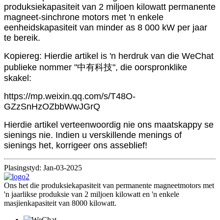
produksiekapasiteit van 2 miljoen kilowatt permanente
magneet-sinchrone motors met 'n enkele
eenheidskapasiteit van minder as 8 000 kW per jaar
te bereik.
Kopiereg: Hierdie artikel is 'n herdruk van die WeChat
publieke nommer "中有科技", die oorspronklike
skakel:
https://mp.weixin.qq.com/s/T48O-
GZzSnHzOZbbWwJGrQ
Hierdie artikel verteenwoordig nie ons maatskappy se
sienings nie. Indien u verskillende menings of
sienings het, korrigeer ons asseblief!
Plasingstyd: Jan-03-2025
Ons het die produksiekapasiteit van permanente magneetmotors met
'n jaarlikse produksie van 2 miljoen kilowatt en 'n enkele
masjienkapasiteit van 8000 kilowatt.