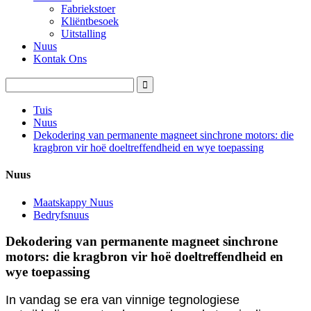
Fabriekstoer
Kliëntbesoek
Uitstalling
Nuus
Kontak Ons
Tuis
Nuus
Dekodering van permanente magneet sinchrone motors: die
kragbron vir hoë doeltreffendheid en wye toepassing
Nuus
Maatskappy Nuus
Bedryfsnuus
Dekodering van permanente magneet sinchrone
motors: die kragbron vir hoë doeltreffendheid en
wye toepassing
In vandag se era van vinnige tegnologiese