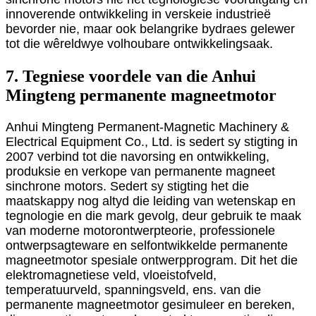
innoverende ontwikkeling in verskeie industrieë
bevorder nie, maar ook belangrike bydraes gelewer
tot die wêreldwye volhoubare ontwikkelingsaak.
7. Tegniese voordele van die Anhui
Mingteng permanente magneetmotor
Anhui Mingteng Permanent-Magnetic Machinery &
Electrical Equipment Co., Ltd. is sedert sy stigting in
2007 verbind tot die navorsing en ontwikkeling,
produksie en verkope van permanente magneet
sinchrone motors. Sedert sy stigting het die
maatskappy nog altyd die leiding van wetenskap en
tegnologie en die mark gevolg, deur gebruik te maak
van moderne motorontwerpteorie, professionele
ontwerpsagteware en selfontwikkelde permanente
magneetmotor spesiale ontwerpprogram. Dit het die
elektromagnetiese veld, vloeistofveld,
temperatuurveld, spanningsveld, ens. van die
permanente magneetmotor gesimuleer en bereken,