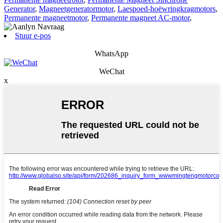
Generator
,
Magneetgeneratormotor
,
Laespoed-hoëwringkragmotors
,
Permanente magneetmotor
,
Permanente magneet AC-motor
,
Stuur e-pos
WhatsApp
WeChat
x