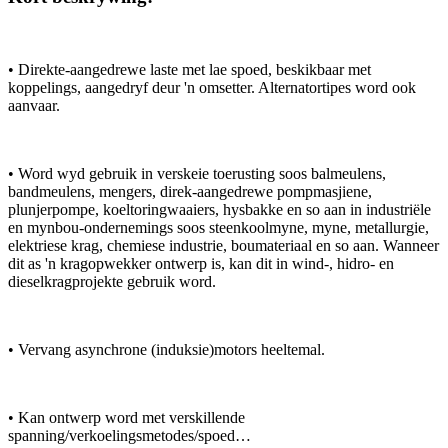
• Direkte-aangedrewe laste met lae spoed, beskikbaar met
koppelings, aangedryf deur 'n omsetter. Alternatortipes word ook
aanvaar.
• Word wyd gebruik in verskeie toerusting soos balmeulens,
bandmeulens, mengers, direk-aangedrewe pompmasjiene,
plunjerpompe, koeltoringwaaiers, hysbakke en so aan in industriële
en mynbou-ondernemings soos steenkoolmyne, myne, metallurgie,
elektriese krag, chemiese industrie, boumateriaal en so aan. Wanneer
dit as 'n kragopwekker ontwerp is, kan dit in wind-, hidro- en
dieselkragprojekte gebruik word.
• Vervang asynchrone (induksie)motors heeltemal.
• Kan ontwerp word met verskillende
spanning/verkoelingsmetodes/spoed…