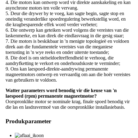
4. Die motors kan ontwerp word vir direkte aanskakeling en kan
asynchrone motors ten volle vervang.
5. Deur die drywer by te voeg, kan sagte begin, sagte stop en
oneindig veranderlike spoedregulering bewerkstellig word, en
die kragbesparende effek word verder verbeter;
6. Die ontwerp kan geteiken word volgens die vereistes van die
laskenmerke, en kan direk die eindlasvraag in die gesig staar;
7. Die motors is beskikbaar in 'n menigte topologieë en voldoen
direk aan die fundamentele vereistes van die meganiese
toerusting in 'n wye reeks en onder uiterste toestande;
8. Die doel is om stelseldoeltreffendheid te verhoog, die
aandryfketting te verkort en onderhoudskoste te verminder;
9. Ons kan laespoed-direkte-aandrywing permanente
magneetmotors ontwerp en vervaardig om aan die hoër vereistes
van gebruikers te voldoen.
Watter parameters word benodig vir die keuse van 'n
laespoed (rpm) permanente magneetmotor?
Oorspronklike motor se nominale krag, finale spoed benodig vir
die las en lasdravermoë van die oorspronklike installasiebasis.
Produkparameter