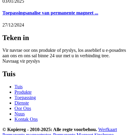
03/01/2025
Toepassingsanalise van permanente magneet ...
27/12/2024
Teken in
Vir navrae oor ons produkte of pryslys, los asseblief u e-posadres
aan ons en ons sal binne 24 uur met u in verbinding tree.
Navraag vir pryslys
Tuis
Tuis
Produkte
Toepassing
Dienste
Oor Ons
Nuus
Kontak Ons
© Kopiereg - 2010-2025: Alle regte voorbehou.
Werfkaart
Permanente magneetrotor
,
Permanente Magneet Sinchrone