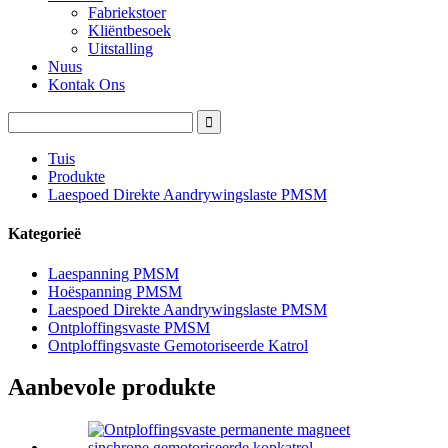
Fabriekstoer
Kliëntbesoek
Uitstalling
Nuus
Kontak Ons
Tuis
Produkte
Laespoed Direkte Aandrywingslaste PMSM
Kategorieë
Laespanning PMSM
Hoëspanning PMSM
Laespoed Direkte Aandrywingslaste PMSM
Ontploffingsvaste PMSM
Ontploffingsvaste Gemotoriseerde Katrol
Aanbevole produkte