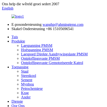
Ons help die wêreld groei sedert 2007
English
E-posondersteuning
wanghp@ahmingteng.com
Skakel Ondersteuning
+86 15105696541
Tuis
Produkte
Laespanning PMSM
Hoëspanning PMSM
Laespoed Direkte Aandrywingslaste PMSM
Ontploffingsvaste PMSM
Ontploffingsvaste Gemotoriseerde Katrol
Toepassing
Staal
Steenkool
Sement
Mynbou
Petrochemiese
Krag
Ander
Dienste
Oor Ons