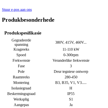
Stuur e-pos aan ons
Produkbesonderhede
Produkspesifikasie
Gegradeerde
380V, 415V, 460V...
spanning
Kragreeks
11-110 kW
Spoed
0-300rpm
Frekwensie
Veranderlike frekwensie
Fase
3
Pole
Deur tegniese ontwerp
Raamreeks
280-450
Montering
B3, B35, V1, V3.....
Isolasiegraad
H
Beskermingsgraad
IP55
Werksplig
S1
Aangepas
Ja